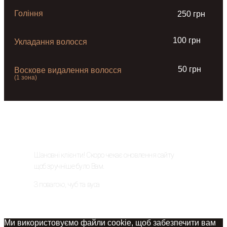
Гоління
250 грн
100 грн
Укладання волосся
50 грн
Воскове видалення волосся
(1 зона)
ОНОВЛЕННЯ САЙТУ
Шановні клієнти! Скоро чекає оновлення сайту
щоб зручніше було Вам.
З повагою, чуб та вуса
Ми використовуємо файли cookie, щоб забезпечити вам