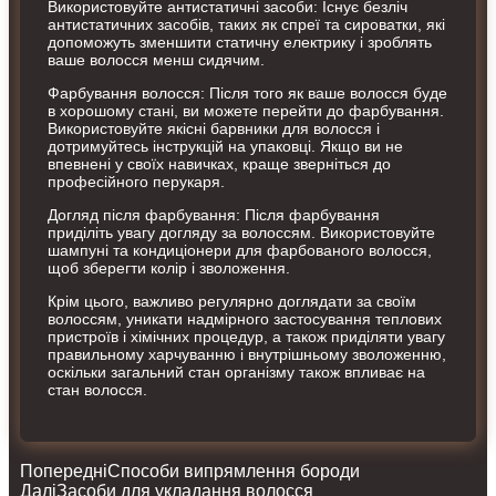
Використовуйте антистатичні засоби: Існує безліч
антистатичних засобів, таких як спреї та сироватки, які
допоможуть зменшити статичну електрику і зроблять
ваше волосся менш сидячим.
Фарбування волосся: Після того як ваше волосся буде
в хорошому стані, ви можете перейти до фарбування.
Використовуйте якісні барвники для волосся і
дотримуйтесь інструкцій на упаковці. Якщо ви не
впевнені у своїх навичках, краще зверніться до
професійного перукаря.
Догляд після фарбування: Після фарбування
приділіть увагу догляду за волоссям. Використовуйте
шампуні та кондиціонери для фарбованого волосся,
щоб зберегти колір і зволоження.
Крім цього, важливо регулярно доглядати за своїм
волоссям, уникати надмірного застосування теплових
пристроїв і хімічних процедур, а також приділяти увагу
правильному харчуванню і внутрішньому зволоженню,
оскільки загальний стан організму також впливає на
стан волосся.
Попередні
Способи випрямлення бороди
Далі
Засоби для укладання волосся