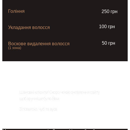
Гоління
250 грн
100 грн
Укладання волосся
50 грн
Воскове видалення волосся
(1 зона)
ОНОВЛЕННЯ САЙТУ
Шановні клієнти! Скоро чекає оновлення сайту
щоб зручніше було Вам.
З повагою, чуб та вуса