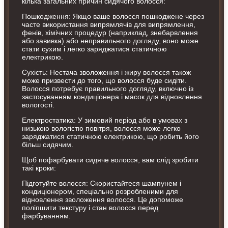
кілька загальних причин сидячого волосся:
Пошкодження: Якщо ваше волосся пошкоджене через
часте використання випрямлячів для випрямлення,
фенів, хімічних процедур (наприклад, знебарвлення
або завивка) або неправильного догляду, воно може
стати сухим і легко заряджатися статичною
електрикою.
Сухість: Нестача зволоження і жиру волосся також
може призвести до того, що волосся буде сидіти.
Волосся потребує правильного догляду, включно із
застосуванням кондиціонера і масок для відновлення
вологості.
Електростатика: У зимовий період або в умовах з
низькою вологістю повітря, волосся може легко
заряджатися статичною електрикою, що робить його
більш сидячим.
Щоб пофарбувати сидяче волосся, вам слід зробити
такі кроки:
Підготуйте волосся: Скористайтеся шампунем і
кондиціонером, спеціально розробленими для
відновлення зволоження волосся. Це допоможе
поліпшити текстуру і стан волосся перед
фарбуванням.