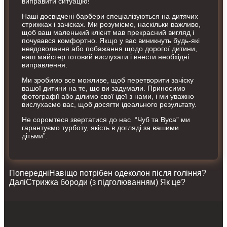
виправити ситуацію!
Наші досвідчені барбери спеціалізуються на дитячих
стрижках і зачісках. Ми розуміємо, наскільки важливо,
щоб ваш маленький клієнт мав прекрасний вигляд і
почувався комфортно. Якщо у вас виникнуть будь-які
невдоволення або побажання щодо дорогої дитини,
наш майстер готовий вислухати і внести необхідні
виправлення.
Ми зробимо все можливе, щоб перетворити зачіску
вашої дитини на те, що ви задумали. Приносимо
фотографії або ділимо свої ідеї з нами, і ми уважно
вислухаємо вас, щоб досягти ідеального результату.
Не соромтеся звертатися до нас “Чуб та Вуса” ми
гарантуємо турботу, якість в догляді за вашими
дітьми”.
Попередні
Навіщо потрібен одеколон після гоління?
Далі
Стрижка бороди (з підголюванням) Як це?